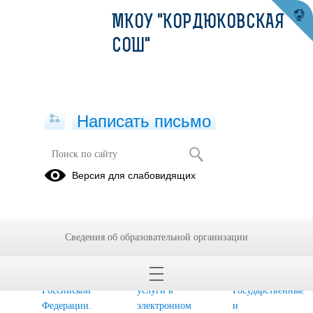
МКОУ "КОРДЮКОВСКАЯ
СОШ"
Написать письмо
Информация
Версия для слабовидящих
Министерство
Федеральная
Федеральная
цифрового
налоговая
служба
развития,
служба.
государственной
Сведения об образовательной организации
связи и
Государственные
регистрации,
массовых
и
кадастра и
коммуникаций
муниципальные
картографии.
Российской
услуги в
Государственные
Федерации.
электронном
и