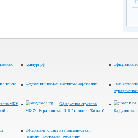
ственных
Культура.рф
Официальный с
 и высшего
Федеральный портал "Российское образование"
Сайт Управлен
муниципальног
аничка МКУ
Официальная страничка
кий в
МКОУ "Кордюковская СОШ" в соцсети "Контакт"
Карпунинская ш
ой
Официальная страничка в социальной сети
"Контакт" Детский сад "Рябинушка"