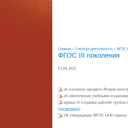
Главная
»
Учебная деятельность
»
ФГОС I
ФГОС III поколения
13.04.2022
об изучении предмета Второй иност
об обеспечении учебными изданиями
приказ О создании рабочей группы
(посмотреть)
Об утверждение ФГОС ООО приказ 2