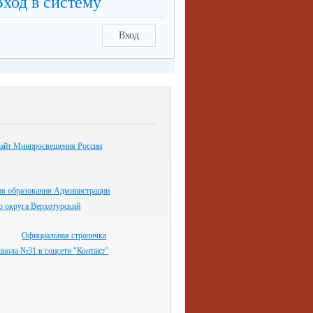
Вход в систему
Вход
айт Минпросвещения России
ия образования Администрации
о округа Верхотурский
Официальная страничка
кола №31 в соцсети "Контакт"