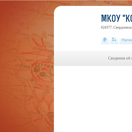
МКОУ "
624377, Свердловска
Напи
Сведения об 