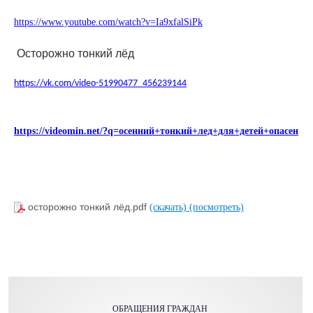
https://www.youtube.com/watch?v=Ia9xfalSiPk
Осторожно тонкий лёд
https://vk.com/video-51990477_456239144
https://videomin.net/?q=осенний+тонкий+лед+для+детей+опасен
осторожно тонкий лёд.pdf
(скачать)
(посмотреть)
ОБРАЩЕНИЯ ГРАЖДАН